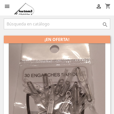
shopping_cart



¡EN OFERTA!